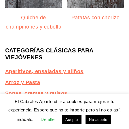
Quiche de
Patatas con chorizo
champiñones y cebolla
CATEGORÍAS CLÁSICAS PARA
VIEJÓVENES
Aperitivos, ensaladas y aliños
Arroz y Pasta
Sopas, cremas y guisos
El Cabrales Aparte utiliza cookies para mejorar tu
Platos principales
experiencia. Espero que no te importe pero si no es así,
Postres, dulces y masas
indícalo.
Detalle
Acepto
No acepto