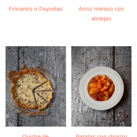
Frixuelos o Fayuelas
Arroz meloso con
almejas
Quiche de
Patatas con chorizo