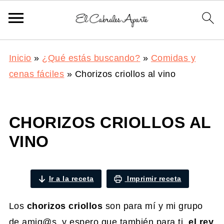
Inicio
»
¿Qué estás buscando?
»
Comidas y
cenas fáciles
»
Chorizos criollos al vino
CHORIZOS CRIOLLOS AL
VINO
Ir a la receta
Imprimir receta
Los
chorizos criollos
son para mí y mi grupo
de amig@s, y espero que también para ti,
el rey