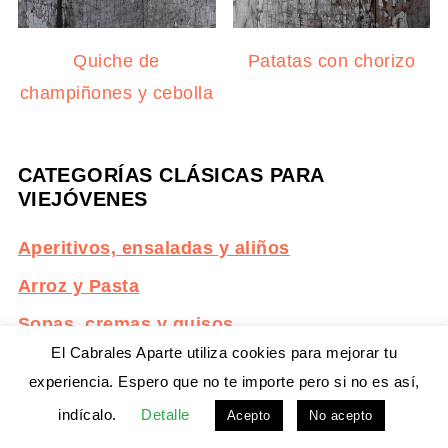
Quiche de
Patatas con chorizo
champiñones y cebolla
CATEGORÍAS CLÁSICAS PARA
VIEJÓVENES
Aperitivos, ensaladas y aliños
Arroz y Pasta
Sopas, cremas y guisos
El Cabrales Aparte utiliza cookies para mejorar tu
Platos principales
experiencia. Espero que no te importe pero si no es así,
Postres, dulces y masas
indícalo.
Detalle
Acepto
No acepto