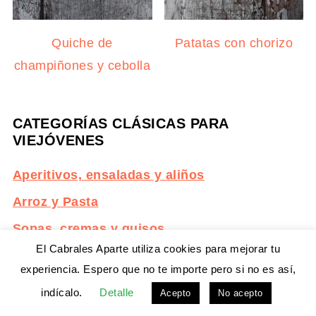
Quiche de
Patatas con chorizo
champiñones y cebolla
CATEGORÍAS CLÁSICAS PARA
VIEJÓVENES
Aperitivos, ensaladas y aliños
Arroz y Pasta
Sopas, cremas y guisos
El Cabrales Aparte utiliza cookies para mejorar tu
Platos principales
experiencia. Espero que no te importe pero si no es así,
Postres, dulces y masas
indícalo.
Detalle
Acepto
No acepto