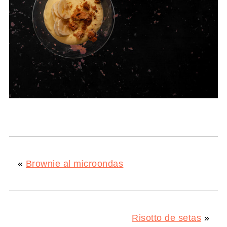
«
Brownie al microondas
Risotto de setas
»